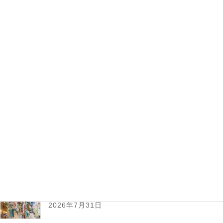
4月 春のレクリエーション
春のお花見や、歌の会、ちぎり絵、メイクアップしてコーヒー
タイム・・・ 楽しい催しいっぱいで皆さまと過ごしておりま
す。
2021年1月29日
屋内レクリエーション
1月 新年を迎えました！
2021年、新年を迎えました。1月は、おせち料理やお雑煮を味
わって、「富士山鑑賞会」や「年はじめ歌の会」をお楽しみい
ただきました。
最新記事
7月レポート
2026年7月31日